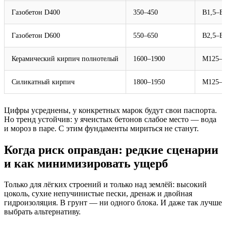
Газобетон D400
350–450
B1,5–B
Газобетон D600
550–650
B2,5–B
Керамический кирпич полнотелый
1600–1900
М125–М
Силикатный кирпич
1800–1950
М125–М
Цифры усреднены, у конкретных марок будут свои паспорта.
Но тренд устойчив: у ячеистых бетонов слабое место — вода
и мороз в паре. С этим фундаменты мириться не станут.
Когда риск оправдан: редкие сценарии
и как минимизировать ущерб
Только для лёгких строений и только над землёй: высокий
цоколь, сухие непучинистые пески, дренаж и двойная
гидроизоляция. В грунт — ни одного блока. И даже так лучше
выбрать альтернативу.