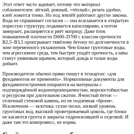
Этот ответ часто задевает, потому что материал
соблазнителен: лёгкий, ровный, «тёплый», резать удобно,
клей ложится тонко. Но под землёй работают другие законы.
Вода не спрашивает согласия — она всасывается в открытую
пористую структуру, подымается капиллярами, а потом
замерзает, расширяется и рвёт матрицу. Даже блок
повышенной плотности D600–D700 с классом прочности
B2,5–B3,5 проигрывает тяжёлому бетону по долговечности в
зоне переменного увлажнения. Чем ближе грунтовые воды,
чем агрессивнее среда, тем быстрее упадёт прочность, а швы
станут уязвимым шрамом, который дождь и талые воды
добьют.
Производители обычно прямо пишут в техкартах: «для
фундаментов не применять». Нормативные документы для
фундаментостроения опираются на материалы с
подтверждённой водонепроницаемостью, морозостойкостью
и ресурсом при длительном сжатии. Ячеистый бетон —
отличный стеновой камень, но не подземная «броня».
Исключения — экзотика: сухие пески, низкий уровень
грунтовых вод, высокий проветриваемый цоколь, где блоки
не касаются грунта и закрыты гидроизоляцией и отделкой. И
даже там это компромисс, не норма.