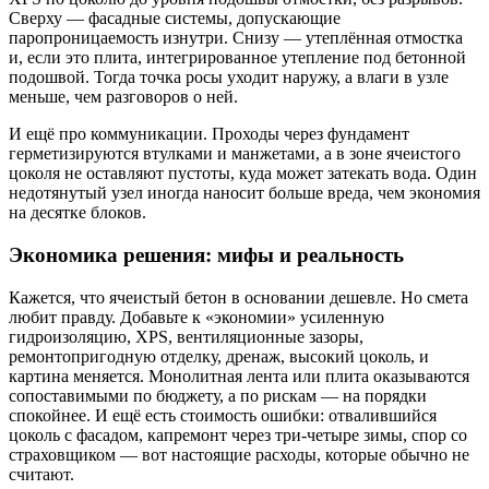
Сверху — фасадные системы, допускающие
паропроницаемость изнутри. Снизу — утеплённая отмостка
и, если это плита, интегрированное утепление под бетонной
подошвой. Тогда точка росы уходит наружу, а влаги в узле
меньше, чем разговоров о ней.
И ещё про коммуникации. Проходы через фундамент
герметизируются втулками и манжетами, а в зоне ячеистого
цоколя не оставляют пустоты, куда может затекать вода. Один
недотянутый узел иногда наносит больше вреда, чем экономия
на десятке блоков.
Экономика решения: мифы и реальность
Кажется, что ячеистый бетон в основании дешевле. Но смета
любит правду. Добавьте к «экономии» усиленную
гидроизоляцию, XPS, вентиляционные зазоры,
ремонтопригодную отделку, дренаж, высокий цоколь, и
картина меняется. Монолитная лента или плита оказываются
сопоставимыми по бюджету, а по рискам — на порядки
спокойнее. И ещё есть стоимость ошибки: отвалившийся
цоколь с фасадом, капремонт через три-четыре зимы, спор со
страховщиком — вот настоящие расходы, которые обычно не
считают.