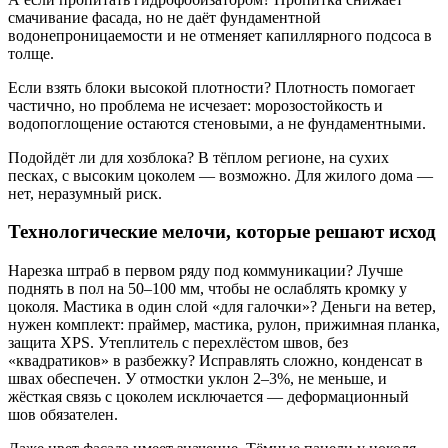
смачивание фасада, но не даёт фундаментной
водонепроницаемости и не отменяет капиллярного подсоса в
толще.
Если взять блоки высокой плотности? Плотность помогает
частично, но проблема не исчезает: морозостойкость и
водопоглощение остаются стеновыми, а не фундаментными.
Подойдёт ли для хозблока? В тёплом регионе, на сухих
песках, с высоким цоколем — возможно. Для жилого дома —
нет, неразумный риск.
Технологические мелочи, которые решают исход
Нарезка штраб в первом ряду под коммуникации? Лучше
поднять в пол на 50–100 мм, чтобы не ослаблять кромку у
цоколя. Мастика в один слой «для галочки»? Деньги на ветер,
нужен комплект: праймер, мастика, рулон, прижимная планка,
защита XPS. Утеплитель с перехлёстом швов, без
«квадратиков» в разбежку? Исправлять сложно, конденсат в
швах обеспечен. У отмостки уклон 2–3%, не меньше, и
жёсткая связь с цоколем исключается — деформационный
шов обязателен.