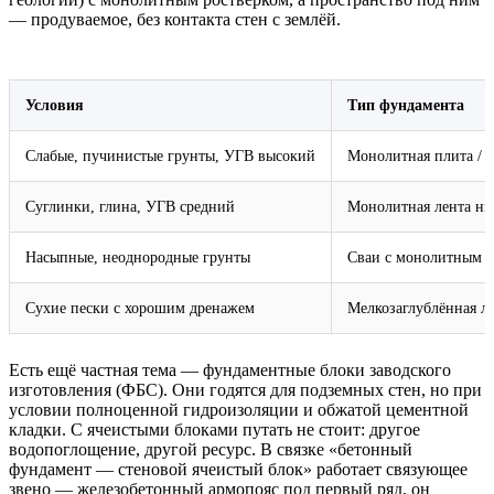
— продуваемое, без контакта стен с землёй.
Условия
Тип фундамента
Слабые, пучинистые грунты, УГВ высокий
Монолитная плита / 
Суглинки, глина, УГВ средний
Монолитная лента ни
Насыпные, неоднородные грунты
Сваи с монолитным р
Сухие пески с хорошим дренажем
Мелкозаглублённая ле
Есть ещё частная тема — фундаментные блоки заводского
изготовления (ФБС). Они годятся для подземных стен, но при
условии полноценной гидроизоляции и обжатой цементной
кладки. С ячеистыми блоками путать не стоит: другое
водопоглощение, другой ресурс. В связке «бетонный
фундамент — стеновой ячеистый блок» работает связующее
звено — железобетонный армопояс под первый ряд, он