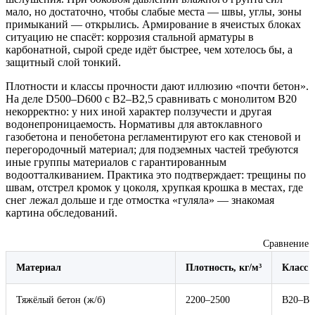
мало, но достаточно, чтобы слабые места — швы, углы, зоны
примыканий — открылись. Армирование в ячеистых блоках
ситуацию не спасёт: коррозия стальной арматуры в
карбонатной, сырой среде идёт быстрее, чем хотелось бы, а
защитный слой тонкий.
Плотности и классы прочности дают иллюзию «почти бетон».
На деле D500–D600 с B2–B2,5 сравнивать с монолитом B20
некорректно: у них иной характер ползучести и другая
водонепроницаемость. Нормативы для автоклавного
газобетона и пенобетона регламентируют его как стеновой и
перегородочный материал; для подземных частей требуются
иные группы материалов с гарантированным
водоотталкиванием. Практика это подтверждает: трещины по
швам, отстрел кромок у цоколя, хрупкая крошка в местах, где
снег лежал дольше и где отмостка «гуляла» — знакомая
картина обследований.
Сравнение м
Материал
Плотность, кг/м³
Класс 
Тяжёлый бетон (ж/б)
2200–2500
B20–B3