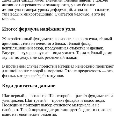
Даже цвет фасада имеет значение. Тёмные панели у цоколя
активнее нагреваются и охлаждаются, у них больше
амплитуда температурных деформаций, а значит — сильнее
тяга воды к микротрещинам. Считается мелочью, а это не
мелочь.
Итого: формула надёжного узла
Железобетонный фундамент, горизонтальная отсечка, тёплый
армопояс, стена из ячеистого блока, тёплый фасад,
вентиляционный зазор, продуманная отмостка и дренаж.
Внутри — сухо, снаружи — вода уходит. Тогда «тёплый дом»
звучит по делу, а не как рекламный плакат.
В противном случае пористый материал неизбежно проиграет
длинной гонке с водой и морозом. Это не предвзятость — это
физика, которая не берёт отпусков.
Куда двигаться дальше
Шаг первый — геология. Шаг второй — расчёт фундамента и
узла цоколя. Шаг третий — проект фасадов и водоотвода.
Последним приходит выбор стенового материала, а не
наоборот. Такой порядок дисциплинирует бюджет и снижает
шанс на героические ремонты.