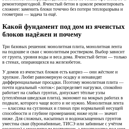
ремонтопригодной. Ячеистый бетон в цоколе ремонтировать
сложнее: заменить блоки точечно без потери теплоразрыва и
геометрии — задача та ещё.
Какой фундамент под дом из ячеистых
блоков надёжен и почему
Три базовых решения: монолитная плита, монолитная лента
на подошве и сваи с монолитным ростверком. Выбор зависит
от грунта, уровня воды и веса дома. Ячеистый бетон — только
в стенах, опирающихся на железобетон.
У домов из ячеистых блоков есть каприз — они жёсткие и
хрупкие. Любят равномерную осадку и ненавидят
дифференциальные просадки. Поэтому монолитная плита —
почти идеальный «лоток»: распределяет нагрузки, спокойно
работает на слабых грунтах, допускает тёплые узлы
(утеплённая шведская плита), экономит на мокрых работах в
подвале, которого чаще всего и не нужно. Монолитная лента
— классика на суглинках и глинах при нормальной несущей
способности и глубине промерзания; ниже нуля — значит
ниже. Для сложных, насыпных и водонасыщенных грунтов
уместны сваи (буронабивные, ТИСЭ или забивные с учётом
геологии) с монолитным ростверком, а пространство под ним