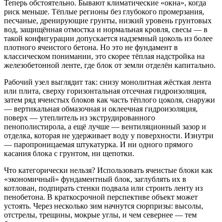
Теперь обстоятельно. Бывают климатические «окна», когда
риск меньше. Тёплые регионы без глубокого промерзания,
песчаные, дренирующие грунты, низкий уровень грунтовых
вод, защищённая отмостка и нормальная кровля, свесы — в
такой конфигурации допускается надземный цоколь из более
плотного ячеистого бетона. Но это не фундамент в
классическом понимании, это скорее тёплая надстройка на
железобетонной ленте, где блок от земли отделён капитально.
Рабочий узел выглядит так: снизу монолитная жёсткая лента
или плита, сверху горизонтальная отсечная гидроизоляция,
затем ряд ячеистых блоков как часть тёплого цоколя, снаружи
— вертикальная обмазочная и оклеечная гидроизоляция,
поверх — утеплитель из экструдированного
пенополистирола, а ещё лучше — вентиляционный зазор и
отделка, которая не удерживает воду у поверхности. Изнутри
— паропроницаемая штукатурка. И ни одного прямого
касания блока с грунтом, ни щепотки.
Что категорически нельзя? Использовать ячеистые блоки как
«экономичный» фундаментный блок, заглублять их в
котлован, подпирать стенки подвала или строить ленту из
пенобетона. В краткосрочной перспективе объект может
устоять. Через несколько зим начнутся сюрпризы: высолы,
отстрелы, трещины, мокрые углы, и чем севернее — тем