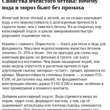
Свойства ячеистого бетона: почему
вода и мороз бьют без промаха
Ячеистый бетон тёплый и лёгкий, но он сильно впитывает
воду, а его морозостойкость и долгосрочная прочность в
сырости ниже, чем у тяжелого бетона. Из-за открытых пор
капиллярный подсос и циклы замораживания быстро
разрушают подземную часть.
Начнём с главного. Пористость — благо для тепла и беда для
фундамента. Массовое водопоглощение ячеистых бетонов
типично 25–35% и более. Это не трагедия для стены под
навесным фасадом, но фатально в грунте, где влага
подбирается постоянно. Чем выше насыщение водой, тем
ниже модуль упругости и расчетная прочность при
длительном сжатии: материал «устает», трещит, крошится по
кромке. Морозостойкость стеновых блоков — условно F35–
F100, её достаточно над землёй, но фундаментные
конструкции обычно держат F150–F200 и выше, особенно в
зоне промерзания и влажного контакта.
Добавим капиллярный подсос. Вода стремится вверх по
порам, тащит соли, формирует высолы, а там, где её
задерживает штукатурка или плотная отделка, начинаются
шелушения. При боковом давлении влажного грунта сил