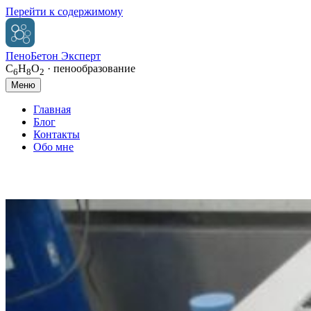
Перейти к содержимому
ПеноБетон Эксперт
C
H
O
· пенообразование
6
8
2
Меню
Главная
Блог
Контакты
Обо мне