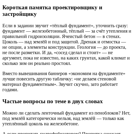
Короткая памятка проектировщику и
застройщику
Если в задании звучит «тёплый фундамент», уточнить сразу:
фундамент — железобетонный, тёплый — за счёт утепления и
правильной гидроизоляции. Ячеистый бетон — в стенах.
Цоколь — над землёй и под защитой. Дренаж и отмостка —
не опции, а элементы конструкции. Геология — до проекта,
не после разметки. И да, «сосед сделал и стоит» — не
аргумент, пока не известно, на каких грунтах, какой климат и
сколько зим он реально простоял.
Вместо вывешивания баннеров «экономим на фундаменте»
лучше повесить другую табличку: «не делаем стеновой
материал фундаментным». Звучит скучно, зато работает
годами.
Частые вопросы по теме в двух словах
Можно ли сделать ленточный фундамент из пеноблоков? Нет,
под землёй категорически нельзя, над землёй — только как
утеплённый цоколь на железобетоне.
А если пропитать гидрофобизатором? Пропитка снижает